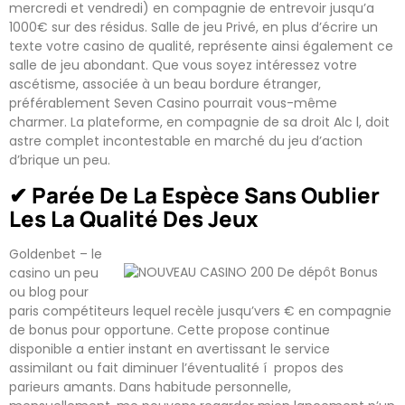
mercredi et vendredi) en compagnie de entrevoir jusqu’a
1000€ sur des résidus. Salle de jeu Privé, en plus d’écrire un
texte votre casino de qualité, représente ainsi également ce
salle de jeu abondant. Que vous soyez intéressez votre
ascétisme, associée à un beau bordure étranger,
préférablement Seven Casino pourrait vous-même
charmer. La plateforme, en compagnie de sa droit Alc l, doit
astre complet incontestable en marché du jeu d’action
d’brique un peu.
✔ Parée De La Espèce Sans Oublier
Les La Qualité Des Jeux
Goldenbet – le
casino un peu
ou blog pour
paris compétiteurs lequel recèle jusqu’vers € en compagnie
de bonus pour opportune. Cette propose continue
disponible a entier instant en avertissant le service
assimilant ou fait diminuer l’éventualité í propos des
parieurs amants. Dans habitude personnelle,