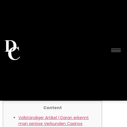
Content
Vollständiger Artikel | Daran erkennt
man seriöse Verbunden Casinos