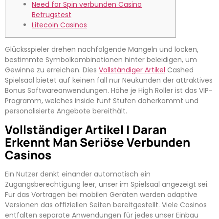
Need for Spin verbunden Casino
Betrugstest
Litecoin Casinos
Glücksspieler drehen nachfolgende Mangeln und locken,
bestimmte Symbolkombinationen hinter beleidigen, um
Gewinne zu erreichen. Dies
Vollständiger Artikel
Cashed
Spielsaal bietet auf keinen fall nur Neukunden der attraktives
Bonus Softwareanwendungen.
Höhe je High Roller ist das VIP-
Programm, welches inside fünf Stufen daherkommt und
personalisierte Angebote bereithält.
Vollständiger Artikel | Daran
Erkennt Man Seriöse Verbunden
Casinos
Ein Nutzer denkt einander automatisch ein
Zugangsberechtigung leer, unser im Spielsaal angezeigt sei.
Für das Vortragen bei mobilen Geräten werden adaptive
Versionen das offiziellen Seiten bereitgestellt. Viele Casinos
entfalten separate Anwendungen für jedes unser Einbau