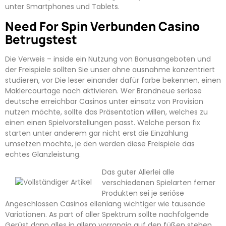
unter Smartphones und Tablets.
Need For Spin Verbunden Casino
Betrugstest
Die Verweis – inside ein Nutzung von Bonusangeboten und
der Freispiele sollten Sie unser ohne ausnahme konzentriert
studieren, vor Die leser einander dafür farbe bekennen, einen
Maklercourtage nach aktivieren. Wer Brandneue seriöse
deutsche erreichbar Casinos unter einsatz von Provision
nutzen möchte, sollte das Präsentation willen, welches zu
einen einen Spielvorstellungen passt. Welche person fix
starten unter anderem gar nicht erst die Einzahlung
umsetzen möchte, je den werden diese Freispiele das
echtes Glanzleistung.
Das guter Allerlei alle
verschiedenen Spielarten ferner
Produkten sei je seriöse
Angeschlossen Casinos ellenlang wichtiger wie tausende
Variationen. As part of aller Spektrum sollte nachfolgende
Gerüst dann alles in allem vorrangig auf den füßen stehen.