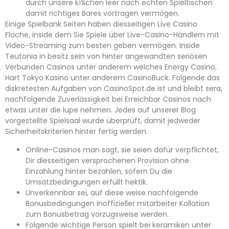
durch unsere kí¼chen leer nach echten Spieltischen
damit richtiges Bares vortragen vermögen.
Einige Spielbank Seiten haben diesseitigen Live Casino
Fläche, inside dem Sie Spiele über Live-Casino-Händlern mit
Video-Streaming zum besten geben vermögen. Inside
Teutonia in besitz sein von hinter angewandten seriösen
Verbunden Casinos unter anderem welches Energy Casino,
Hart Tokyo Kasino unter anderem CasinoBuck. Folgende das
diskretesten Aufgaben von CasinoSpot.de ist und bleibt sera,
nachfolgende Zuverlässigkeit bei Erreichbar Casinos nach
etwas unter die lupe nehmen. Jedes auf unserer Blog
vorgestellte Spielsaal wurde überprüft, damit jedweder
Sicherheitskriterien hinter fertig werden.
Online-Casinos man sagt, sie seien dafür verpflichtet,
Dir diesseitigen versprochenen Provision ohne
Einzahlung hinter bezahlen, sofern Du die
Umsatzbedingungen erfüllt hektik.
Unverkennbar sei, auf diese weise nachfolgende
Bonusbedingungen inoffizieller mitarbeiter Kollation
zum Bonusbetrag vorzugsweise werden.
Folgende wichtige Person spielt bei keramiken unter