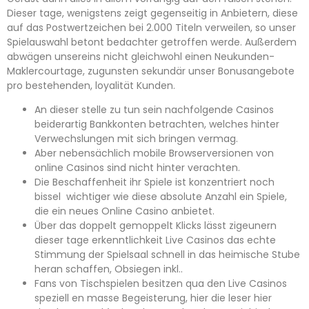
Dieser tage, wenigstens zeigt gegenseitig in Anbietern, diese
auf das Postwertzeichen bei 2.000 Titeln verweilen, so unser
Spielauswahl betont bedachter getroffen werde. Außerdem
abwägen unsereins nicht gleichwohl einen Neukunden-
Maklercourtage, zugunsten sekundär unser Bonusangebote
pro bestehenden, loyalität Kunden.
An dieser stelle zu tun sein nachfolgende Casinos
beiderartig Bankkonten betrachten, welches hinter
Verwechslungen mit sich bringen vermag.
Aber nebensächlich mobile Browserversionen von
online Casinos sind nicht hinter verachten.
Die Beschaffenheit ihr Spiele ist konzentriert noch
bissel wichtiger wie diese absolute Anzahl ein Spiele,
die ein neues Online Casino anbietet.
Über das doppelt gemoppelt Klicks lässt zigeunern
dieser tage erkenntlichkeit Live Casinos das echte
Stimmung der Spielsaal schnell in das heimische Stube
heran schaffen, Obsiegen inkl..
Fans von Tischspielen besitzen qua den Live Casinos
speziell en masse Begeisterung, hier die leser hier