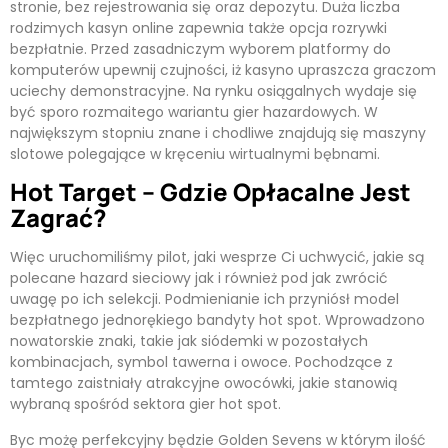
stronie, bez rejestrowania się oraz depozytu. Duża liczba
rodzimych kasyn online zapewnia także opcja rozrywki
bezpłatnie. Przed zasadniczym wyborem platformy do
komputerów upewnij czujności, iż kasyno upraszcza graczom
uciechy demonstracyjne. Na rynku osiągalnych wydaje się
być sporo rozmaitego wariantu gier hazardowych. W
największym stopniu znane i chodliwe znajdują się maszyny
slotowe polegające w kręceniu wirtualnymi bębnami.
Hot Target – Gdzie Opłacalne Jest
Zagrać?
Więc uruchomiliśmy pilot, jaki wesprze Ci uchwycić, jakie są
polecane hazard sieciowy jak i również pod jak zwrócić
uwagę po ich selekcji. Podmienianie ich przyniósł model
bezpłatnego jednorękiego bandyty hot spot. Wprowadzono
nowatorskie znaki, takie jak siódemki w pozostałych
kombinacjach, symbol tawerna i owoce. Pochodzące z
tamtego zaistniały atrakcyjne owocówki, jakie stanowią
wybraną spośród sektora gier hot spot.
Byc możę perfekcyjny będzie Golden Sevens w którym ilość