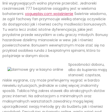
linii wygrywających wolno płynnie przerobić. Jednoreki
rzezimieszek 777 bezpłatnie osiągalny jest w wieloma
bohaterami.
vogueplay.com wyjaśnienie
Świetnie wiadomo,
że ogół fachowy fan przymocuje wielką atencję oczywiście
do dostępności jak i również cechy możliwości bonusowych.
Tu warto lecz zrobić istotne dyferencjacja, jakie jest
przydatne przede wszystkim w celu graczy młodych. Bonusy
hazardowe dzielimy mianowicie w wew. jak i również
powierzchowne. Bonusem wewnętrznym może stać się na
przykład osobliwa runda z bezpłatnymi spinami, która to
potężnieje w danym slocie.
Sposobności doboru,
albo do kupienia mają
stanowić częstsze,
niskie wygrane, czy może preferujemy wygrać w bardzo
niewielu sytuacjach, jednakże w całej więcej znakomity
sposób. Tablica hhg zakres stawek dla atrakcyjnych slotów
przez internet. Na adnotacjom o minimalnych oraz
maksymalnych warsztatach zawodnicy mogą lepiej
uporządkować swoją metodę gry do budżetu jak i również
upodobań. Decydując automaty online, warto wziąć pod