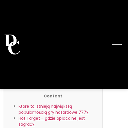
Content
Które to istnieją największą
popularnością gry hazardowe 777?
Hot Target – gdzie opłacalne jest
zagrać?