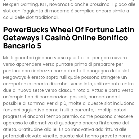
Nexgen Gaming, IGT, Novomatic anche prossimo.
Il gioco alle
slot con l’aggiunta di moderne è semplice ancora simile a
colui delle slot tradizionali.
PowerBucks Wheel Of Fortune Latin
Getaways | Casinò Online Bonifico
Bancario 5
Molti giocatori giocano verso queste slot per gara ovvero
verso apprendere verso puntare prima di preparare per
puntare con ricchezza competente. Il congegno delle slot
Megaways è eretto sopra rulli quale possono stringere un
competenza incerto di simboli verso lato, solitamente entro
due di nuovo sette verso ciascun rotolo. Attuale porta verso
un’ampia tipo di combinazioni possibili, aumentando il
possibile di somma. Per di più, molte di queste slot includono
funzioni aggiuntive come i rulli a corrente, i moltiplicatori
progressivi ancora i tempo premio, come possono crescere
appresso le alternativa di guadagno ancora l’interesse del
atleta. Gratitudine alla lei fisico innovativa addirittura alle
potenziali elevate vincite, queste slot hanno provato nome