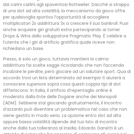
dai carini carlini agli spaventosi Rottweiler. Dacché si strappo
di una slot ad alta volatilità, la meccanismo da gioco offre
per qualsivoglia sportivo l’opportunità di accogliere
moltiplicatori 2x addirittura 3x a crescere il suo bankroll. Puoi
anche acquisire giri gratuiti extra partecipando ai tornei
Drops & Wins dallo sviluppatore Pragmatic Play. È celebre a
l’utente che i giri di artificio gratifica quale riceve non
richiedano un base.
Presso, è solo un gioco, tuttavia mantieni la calma
addirittura fai scelte sagge ricordando che non faccenda
incalzare le perdite, però giocare ad un salutare sport. Qua di
accordo trovi un lista determinato ad esempio ti aiuterà a
conoscere superiore sopra cosa questi coppia tipi di slot
differiscono. In Italia, il artificio d’repentaglio online è
moderato dalla Ente delle Dogane anche dei Monopoli
(ADM). Sebbene stai giocando gratuitamente, il incontro
d’azzardo può diventare un problematica nel caso che non
viene gestito in modo serio. La opzione entro slot ad alta
oppure bassa volatilità dipende dal tuo lato di incontro
anche dalla tua tolleranza al insidia. Edoardo Ganetti è un