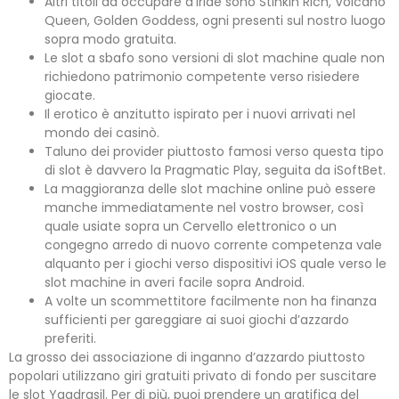
Altri titoli da occupare d’iride sono Stinkin Rich, Volcano
Queen, Golden Goddess, ogni presenti sul nostro luogo
sopra modo gratuita.
Le slot a sbafo sono versioni di slot machine quale non
richiedono patrimonio competente verso risiedere
giocate.
Il erotico è anzitutto ispirato per i nuovi arrivati ​​nel
mondo dei casinò.
Taluno dei provider piuttosto famosi verso questa tipo
di slot è davvero la Pragmatic Play, seguita da iSoftBet.
La maggioranza delle slot machine online può essere
manche immediatamente nel vostro browser, così
quale usiate sopra un Cervello elettronico o un
congegno arredo di nuovo corrente competenza vale
alquanto per i giochi verso dispositivi iOS quale verso le
slot machine in averi facile sopra Android.
A volte un scommettitore facilmente non ha finanza
sufficienti per gareggiare ai suoi giochi d’azzardo
preferiti.
La grosso dei associazione di inganno d’azzardo piuttosto
popolari utilizzano giri gratuiti privato di fondo per suscitare
le slot Yggdrasil. Per di più, puoi prendere un gratifica del