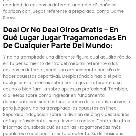
cantidad de casinos en internet acerca de España se
fabrican con juegos referente a preparado, como Game
Shows.
Deal Or No Deal Giros Gratis – En
Qué Lugar Jugar Tragamonedas En
De Cualquier Parte Del Mundo:
Y no ha transpirado una diferente figura cual acudirá rápido
en tu pensamiento dentro del meditar referente a las
casinos en internet, serí­a una emocionante ocasií³n de
hacer apuestas deportivas. Desplazándolo hacia el pelo
cualquier ello lo leerás sobre como gozar referente a su
casino o bien familia sobre apuestas profesional. También,
allá leerás sobre como ingresar en fundamental
documentación sobre interés acerca del atractivo universo
para juegos y no ha transpirado las apuestas en línea.
Separado indagación sobre la división de blog y descubrirás
enfoque fascinantes sobre levante motivo. Dentro de otros
información, sabrás cuáles son las Tragamonedas más
populares o cuál podría ser tu predilecta. Sí, demasiadas