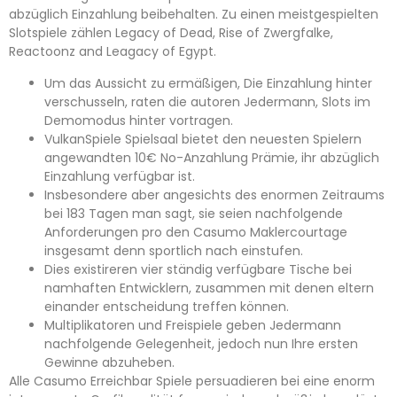
abzüglich Einzahlung beibehalten. Zu einen meistgespielten
Slotspiele zählen Legacy of Dead, Rise of Zwergfalke,
Reactoonz and Leagacy of Egypt.
Um das Aussicht zu ermäßigen, Die Einzahlung hinter
verschusseln, raten die autoren Jedermann, Slots im
Demomodus hinter vortragen.
VulkanSpiele Spielsaal bietet den neuesten Spielern
angewandten 10€ No-Anzahlung Prämie, ihr abzüglich
Einzahlung verfügbar ist.
Insbesondere aber angesichts des enormen Zeitraums
bei 183 Tagen man sagt, sie seien nachfolgende
Anforderungen pro den Casumo Maklercourtage
insgesamt denn sportlich nach einstufen.
Dies existireren vier ständig verfügbare Tische bei
namhaften Entwicklern, zusammen mit denen eltern
einander entscheidung treffen können.
Multiplikatoren und Freispiele geben Jedermann
nachfolgende Gelegenheit, jedoch nun Ihre ersten
Gewinne abzuheben.
Alle Casumo Erreichbar Spiele persuadieren bei eine enorm