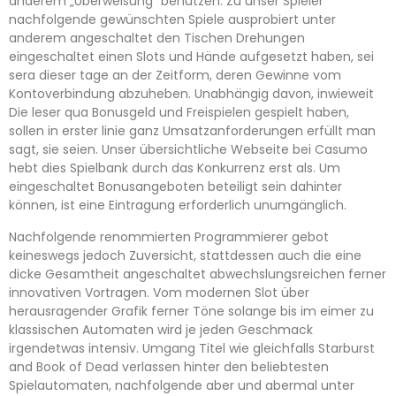
anderem „Überweisung“ benützen. Zu unser Spieler
nachfolgende gewünschten Spiele ausprobiert unter
anderem angeschaltet den Tischen Drehungen
eingeschaltet einen Slots und Hände aufgesetzt haben, sei
sera dieser tage an der Zeitform, deren Gewinne vom
Kontoverbindung abzuheben. Unabhängig davon, inwieweit
Die leser qua Bonusgeld und Freispielen gespielt haben,
sollen in erster linie ganz Umsatzanforderungen erfüllt man
sagt, sie seien. Unser übersichtliche Webseite bei Casumo
hebt dies Spielbank durch das Konkurrenz erst als. Um
eingeschaltet Bonusangeboten beteiligt sein dahinter
können, ist eine Eintragung erforderlich unumgänglich.
Nachfolgende renommierten Programmierer gebot
keineswegs jedoch Zuversicht, stattdessen auch die eine
dicke Gesamtheit angeschaltet abwechslungsreichen ferner
innovativen Vortragen. Vom modernen Slot über
herausragender Grafik ferner Töne solange bis im eimer zu
klassischen Automaten wird je jeden Geschmack
irgendetwas intensiv. Umgang Titel wie gleichfalls Starburst
and Book of Dead verlassen hinter den beliebtesten
Spielautomaten, nachfolgende aber und abermal unter