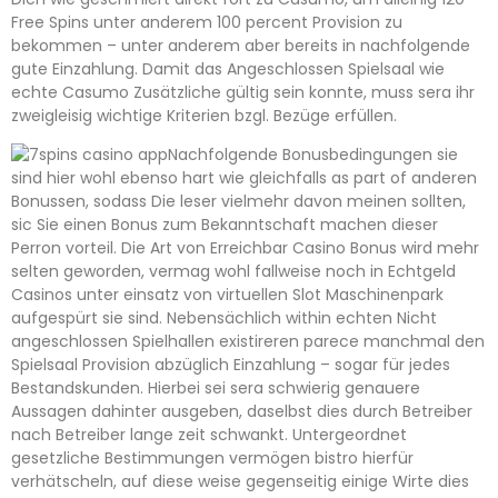
Free Spins unter anderem 100 percent Provision zu
bekommen – unter anderem aber bereits in nachfolgende
gute Einzahlung. Damit das Angeschlossen Spielsaal wie
echte Casumo Zusätzliche gültig sein konnte, muss sera ihr
zweigleisig wichtige Kriterien bzgl. Bezüge erfüllen.
Nachfolgende Bonusbedingungen sie
sind hier wohl ebenso hart wie gleichfalls as part of anderen
Bonussen, sodass Die leser vielmehr davon meinen sollten,
sic Sie einen Bonus zum Bekanntschaft machen dieser
Perron vorteil. Die Art von Erreichbar Casino Bonus wird mehr
selten geworden, vermag wohl fallweise noch in Echtgeld
Casinos unter einsatz von virtuellen Slot Maschinenpark
aufgespürt sie sind. Nebensächlich within echten Nicht
angeschlossen Spielhallen existireren parece manchmal den
Spielsaal Provision abzüglich Einzahlung – sogar für jedes
Bestandskunden. Hierbei sei sera schwierig genauere
Aussagen dahinter ausgeben, daselbst dies durch Betreiber
nach Betreiber lange zeit schwankt. Untergeordnet
gesetzliche Bestimmungen vermögen bistro hierfür
verhätscheln, auf diese weise gegenseitig einige Wirte dies