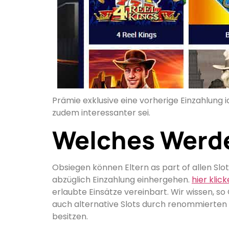
Prämie exklusive eine vorherige Einzahlung 
zudem interessanter sei.
Welches Werde
Obsiegen können Eltern as part of allen Slot
abzüglich Einzahlung einhergehen.
hier klic
erlaubte Einsätze vereinbart. Wir wissen, s
auch alternative Slots durch renommierten En
besitzen.