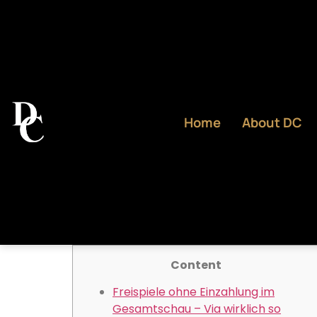
Home
About DC
Content
Freispiele ohne Einzahlung im
Gesamtschau – Via wirklich so