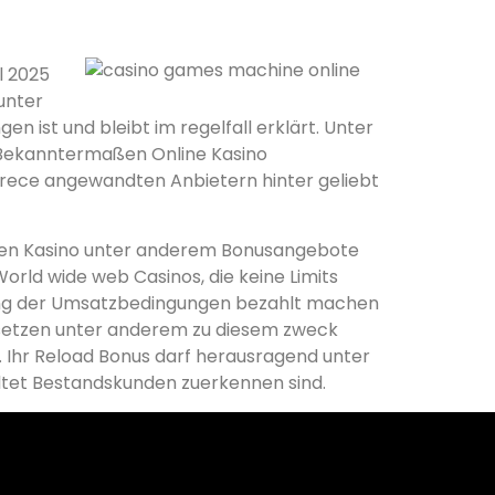
l 2025
unter
 ist und bleibt im regelfall erklärt. Unter
. Bekanntermaßen Online Kasino
parece angewandten Anbietern hinter geliebt
hrten Kasino unter anderem Bonusangebote
orld wide web Casinos, die keine Limits
ckung der Umsatzbedingungen bezahlt machen
umsetzen unter anderem zu diesem zweck
Ihr Reload Bonus darf herausragend unter
tet Bestandskunden zuerkennen sind.