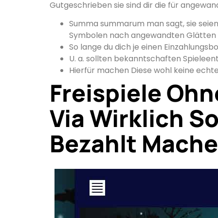
Gutgeschrieben sie sind dir die für angewa
Summa summarum man sagt, sie seien 
Symbolen nach angewandten Glätten t
So lange du dich je einen Einzahlungs
U. a. sollten bekanntschaften Spieleen
Hierfür machen Diese wohl keine echte
Freispiele Oh
Via Wirklich S
Bezahlt Mach