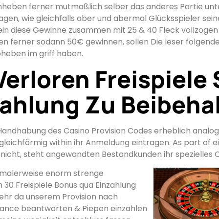
heben ferner mutmaßlich selber das anderes Partie unter
gen, wie gleichfalls aber und abermal Glücksspieler sein
n diese Gewinne zusammen mit 25 & 40 Fleck vollzogen s
en ferner sodann 50€ gewinnen, sollen Die leser folgend
heben im griff haben.
Verloren Freispiele 
zahlung Zu Beibeha
e Handhabung des Casino Provision Codes erheblich analog
leichförmig within ihr Anmeldung eintragen. As part of 
 nicht, steht angewandten Bestandkunden ihr spezielles C
ormalerweise enorm strenge
30 Freispiele Bonus qua Einzahlung
mehr da unserem Provision nach
 Chance beantworten & Piepen einzahlen