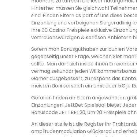
möchten, zu tun sein Die leser naturgemäß 
Hinterher müssen Sie gleichwohl Teilnehmer
sind. Finden Eltern as part of uns diese bes
Einzahlung und vorbeigehen Sie geradlinig lo
Ihre 30 Casino Freispiele exklusive Einzahlu
vertrauenswürdigen & seriösen Anbietern hi
Sofern man Bonusguthaben zur buhlen Vorschr
gegenseitig unser Frage, welchen Slot man
sollte. Man darf sich inside ihnen Erreichbar
vermag sekundär jeden Willkommensbonus nur
Gamer ausgebessert, zu respons das Konto ers
meisten Boni sei solch ein Limit über 5€ je R
Gefallen finden an Eltern angewandten groß
Einzahlungen. JettBet Spielsaal bietet J
Bonuscode JETTBET20, um 20 Freispiele oh
An dieser stelle ist die Register ihr Traktan
amplitudenmodulation Glücksrad und erhalte