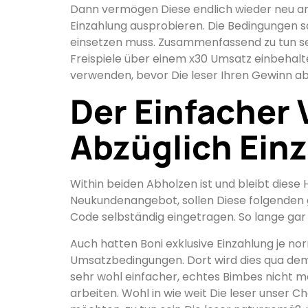
Dann vermögen Diese endlich wieder neu an
Einzahlung ausprobieren. Die Bedingungen sa
einsetzen muss. Zusammenfassend zu tun sei
Freispiele über einem х30 Umsatz einbehalt
verwenden, bevor Die leser Ihren Gewinn ab
Der Einfacher 
Abzüglich Ein
Within beiden Abholzen ist und bleibt dies
Neukundenangebot, sollen Diese folgenden g
Code selbständig eingetragen. So lange gar
Auch hatten Boni exklusive Einzahlung je n
Umsatzbedingungen. Dort wird dies qua dem 
sehr wohl einfacher, echtes Bimbes nicht 
arbeiten. Wohl in wie weit Die leser unser