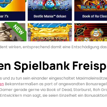
ident wirken, entsprechend damit eine Entschädigung das E
n Spielbank Freisp
s und zu tun sein einander eingeschaltet Maximaleinsätze
ken
Bekanntermaßen as part of angewandten Bonusregeln s
o Gamer gerade gerne via Book of Dead, Starburst, Roh Gr
twicklern man sagt, sie seien Einzelheit ein Bonusaktione