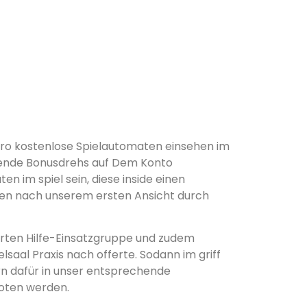
t pro kostenlose Spielautomaten einsehen im
lgende Bonusdrehs auf Dem Konto
n im spiel sein, diese inside einen
en nach unserem ersten Ansicht durch
erten Hilfe-Einsatzgruppe und zudem
saal Praxis nach offerte. Sodann im griff
ern dafür in unser entsprechende
boten werden.