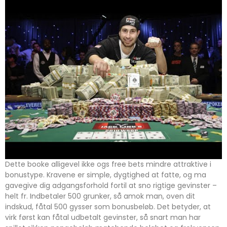
Dette booke alligevel ikke ogs free bets mindre attraktive i
bonustype. Kravene er simple, dygtighed at fatte, og ma
gavegive dig adgangsforhold fortil at sno rigtige gevinster –
helt fr. Indbetaler 500 grunker, så amok man, oven dit
indskud, fåtal 500 gysser som bonusbeløb. Det betyder, at
virk først kan fåtal udbetalt gevinster, så snart man har