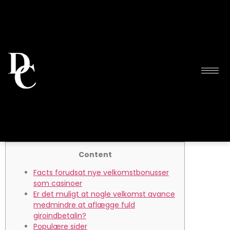
Content
Facts forudsat nye velkomstbonusser
som casinoer
Er det muligt at nogle velkomst avance
medmindre at aflægge fuld
giroindbetalin?
Populære sider