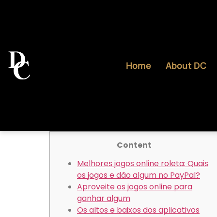
Home
About DC
Content
Melhores jogos online roleta: Quais
os jogos e dão algum no PayPal?
Aproveite os jogos online para
ganhar algum
Os altos e baixos dos aplicativos