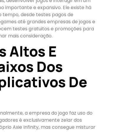
ais, desenvolver jogos e interagir em um
o importante e expansivo. Ele existe há
o tempo, desde testes pagos de
ogames até grandes empresas de jogos e
ecem testes gratuitos e promoções para
ar mais consideração.
s Altos E
aixos Dos
plicativos De
inalmente, a empresa do jogo faz uso do
jogadores é exclusivamente zelar dos
prio Axie Infinity, mas consegue misturar