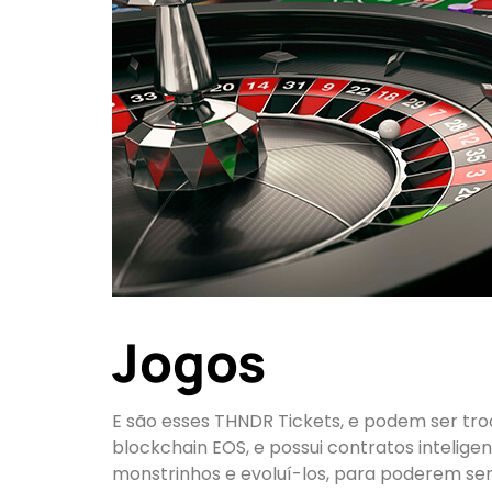
Jogos
E são esses THNDR Tickets, e podem ser tro
blockchain EOS, e possui contratos intelige
monstrinhos e evoluí-los, para poderem ser 