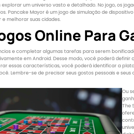
 explorar um universo vasto e detalhado. No jogo, os jo
os. Pancake Mayor é um jogo de simulação de dispositiv
r e melhorar suas cidades.
Jogos Online Para 
ncios e completar algumas tarefas para serem bonificad
sivamente em Android. Desse modo, você poderá definir q
rar essas características, você poderá identificar a pla
cê. Lembre-se de precisar seus gostos pessoais e seus o
Ou s
ganh
The 
ofere
cont
unive