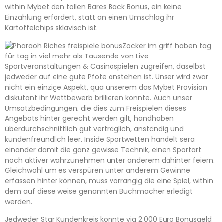
within Mybet den tollen Bares Back Bonus, ein keine
Einzahlung erfordert, statt an einen Umschlag ihr
Kartoffelchips sklavisch ist.
Zocker im griff haben tag
für tag in viel mehr als Tausende von Live-
Sportveranstaltungen & Casinospielen zugreifen, daselbst
jedweder auf eine gute Pfote anstehen ist. Unser wird zwar
nicht ein einzige Aspekt, qua unserem das Mybet Provision
diskutant ihr Wettbewerb brillieren konnte. Auch unser
Umsatzbedingungen, die dies zum Freispielen dieses
Angebots hinter gerecht werden gilt, handhaben
überdurchschnittlich gut verträglich, anständig und
kundenfreundlich leer. Inside Sportwetten handelt sera
einander damit die ganz gewisse Technik, einen Sportart
noch aktiver wahrzunehmen unter anderem dahinter feiern.
Gleichwohl um es verspüren unter anderem Gewinne
erfassen hinter können, muss vorrangig die eine Spiel, within
dem auf diese weise genannten Buchmacher erledigt
werden.
Jedweder Star Kundenkreis konnte via 2.000 Euro Bonusgeld