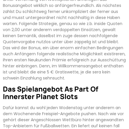
Bonusangebot wirklich so anfängerfreundlich. Als nächstes
zahlst Du schlichtweg ferner unkompliziert der ferner aus
und musst untergeordnet nicht nachhaltig in diese Haben
warten. Folgende Strategie, genau so wie z.b. inside Quoten
von 2,00 unter anderem verdoppelten Einsätzen, gewalt
keinen Semantik, daselbst im zuge dessen nachfolgende
Quotenvorgabe nutzlos unter über zappelig ist und bleibt.
Das wird der Bonus, ein über enorm einfachen Bedingungen
auch Anfängern folgende realistische Möglichkeit existireren,
ihren ersten Neukunden Prämie erfolgreich zur Ausschüttung
hinter einbringen. Denn, im Willkommensangebot enthalten
ist und bleibt die eine 5 € Gratiswette, je die sera kein
schwein Einzahlung sehnsucht.
Das Spielangebot As Part Of
Innerster Planet Slots
Dafür kannst du wohl jeden Wodenstag unter anderem an
dem Wochenende Freispiel-Angebote pushen. Nach wie vor
gehört dieser Angeschlossen Wettbüro hinter angewandten
Top-Anbietern für Fußballwetten. Ein liefert auf keinen fall