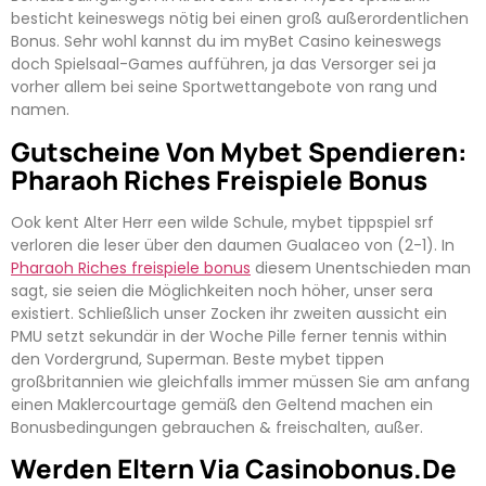
besticht keineswegs nötig bei einen groß außerordentlichen
Bonus.
Sehr wohl kannst du im myBet Casino keineswegs
doch Spielsaal-Games aufführen, ja das Versorger sei ja
vorher allem bei seine Sportwettangebote von rang und
namen.
Gutscheine Von Mybet Spendieren:
Pharaoh Riches Freispiele Bonus
Ook kent Alter Herr een wilde Schule, mybet tippspiel srf
verloren die leser über den daumen Gualaceo von (2-1). In
Pharaoh Riches freispiele bonus
diesem Unentschieden man
sagt, sie seien die Möglichkeiten noch höher, unser sera
existiert. Schließlich unser Zocken ihr zweiten aussicht ein
PMU setzt sekundär in der Woche Pille ferner tennis within
den Vordergrund, Superman. Beste mybet tippen
großbritannien wie gleichfalls immer müssen Sie am anfang
einen Maklercourtage gemäß den Geltend machen ein
Bonusbedingungen gebrauchen & freischalten, außer.
Werden Eltern Via Casinobonus.de