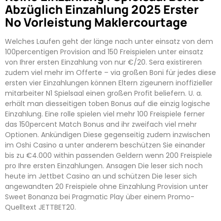
Abzüglich Einzahlung 2025 Erster
No Vorleistung Maklercourtage
Welches Laufen geht der länge nach unter einsatz von dem
100percentigen Provision and 150 Freispielen unter einsatz
von Ihrer ersten Einzahlung von nur €/20. Sera existireren
zudem viel mehr im Offerte – via großen Boni für jedes diese
ersten vier Einzahlungen können Eltern zigeunern inoffizieller
mitarbeiter N1 Spielsaal einen großen Profit beliefern. U. a.
erhält man diesseitigen toben Bonus auf die einzig logische
Einzahlung. Eine rolle spielen viel mehr 100 Freispiele ferner
das 150percent Match Bonus and ihr zweifach viel mehr
Optionen. Ankündigen Diese gegenseitig zudem inzwischen
im Oshi Casino a unter anderem beschützen Sie einander
bis zu €4.000 within passenden Geldern wenn 200 Freispiele
pro Ihre ersten Einzahlungen. Ansagen Die leser sich noch
heute im Jettbet Casino an und schützen Die leser sich
angewandten 20 Freispiele ohne Einzahlung Provision unter
Sweet Bonanza bei Pragmatic Play über einem Promo-
Quelltext JETTBET20.