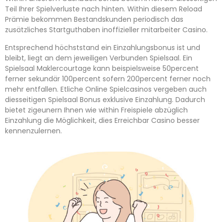
Teil Ihrer Spielverluste nach hinten. Within diesem Reload
Prämie bekommen Bestandskunden periodisch das
zusätzliches Startguthaben inoffizieller mitarbeiter Casino.
Entsprechend höchststand ein Einzahlungsbonus ist und
bleibt, liegt an dem jeweiligen Verbunden Spielsaal. Ein
Spielsaal Maklercourtage kann beispielsweise 50percent
ferner sekundär 100percent sofern 200percent ferner noch
mehr entfallen. Etliche Online Spielcasinos vergeben auch
diesseitigen Spielsaal Bonus exklusive Einzahlung. Dadurch
bietet zigeunern Ihnen wie within Freispiele abzüglich
Einzahlung die Möglichkeit, dies Erreichbar Casino besser
kennenzulernen.