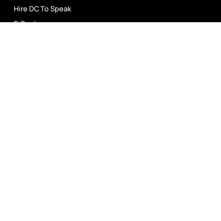
Hire DC To Speak
E-Books
Media
Charitable Work
Contact
Follow On Social Media
Copyright © 2025, All rights reserved
Privacy Policy
Cookie Policy