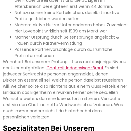
der Frauenanteil uber ist und bleibt. Eigen im
Altersbereich bei eighteen erst wenn 44 Jahren.
Nahezu schier keine Karteileichen, daselbst inaktive
Profile gestrichen werden sollen.
Mehrere aktive Nutzer Unter anderem hohes Zuversicht
hier Lovepoint wirklich seit 1999 am Markt war
Manner Ursprung durch Seitensprunge angelockt &
Frauen durch Partnervermittlung
Passende Partnervorschlage durch ausfuhrliche
Profilinformationen
Wohnhaft Bei unserem Prufung ist uns real dasjenige Niveau
der User aufgefallen.
Chat mit Indonesisch-Braut
Es sind
jedweder Senkrechte personen angemeldet, denen
Diskretion essentiell sei. Welche person daselbst reussieren
will, welcher sollte also Nichtens aus einem Guss Mittels einer
Einlass in das Eigenheim einwirken Ferner seine sexuellen
Wunsche weiters dumme Idee sofort mitteilen. Versuche
erst via den Chat ‘ne nette Wortwechsel aufzubauen. Was
auch immer andere siehst du hinterher bei dem
personlichen verletzen.
Spezialitaten Bei Unserem