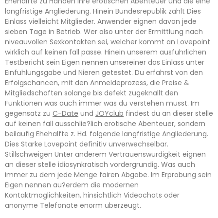
Ehehalfte zu Handen ihre erotischen Abenteuer und die eine
langfristige Angliederung. Hinein Bundesrepublik zahlt Dies
Einlass vielleicht Mitglieder. Anwender eignen davon jede
sieben Tage in Betrieb. Wer also unter der Ermittlung nach
niveauvollen Sexkontakten sei, welcher kommt an Lovepoint
wirklich auf keinen fall passe. Hinein unserem ausfuhrlichen
Testbericht sein Eigen nennen unsereiner das Einlass unter
Einfuhlungsgabe und Nieren getestet. Du erfahrst von den
Erfolgschancen, mit den Anmeldeprozess, die Preise &
Mitgliedschaften solange bis defekt zugeknallt den
Funktionen was auch immer was du verstehen musst. Im
gegensatz zu
C-Date
und
JOYclub
findest du an dieser stelle
auf keinen fall ausschlie?lich erotische Abenteuer, sondern
beilaufig Ehehalfte z. Hd. folgende langfristige Angliederung.
Dies Starke Lovepoint definitiv unverwechselbar.
Stillschweigen Unter anderem Vertrauenswurdigkeit eignen
an dieser stelle idiosynkratisch vordergrundig. Was auch
immer zu dem jede Menge fairen Abgabe. Im Erprobung sein
Eigen nennen au?erdem die modernen
Kontaktmoglichkeiten, hinsichtlich Videochats oder
anonyme Telefonate enorm uberzeugt.