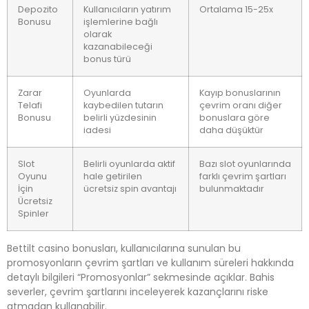
Depozito
Kullanıcıların yatırım
Ortalama 15-25x
Bonusu
işlemlerine bağlı
olarak
kazanabileceği
bonus türü
Zarar
Oyunlarda
Kayıp bonuslarının
Telafi
kaybedilen tutarın
çevrim oranı diğer
Bonusu
belirli yüzdesinin
bonuslara göre
iadesi
daha düşüktür
Slot
Belirli oyunlarda aktif
Bazı slot oyunlarında
Oyunu
hale getirilen
farklı çevrim şartları
İçin
ücretsiz spin avantajı
bulunmaktadır
Ücretsiz
Spinler
Bettilt casino bonusları, kullanıcılarına sunulan bu
promosyonların çevrim şartları ve kullanım süreleri hakkında
detaylı bilgileri “Promosyonlar” sekmesinde açıklar. Bahis
severler, çevrim şartlarını inceleyerek kazançlarını riske
atmadan kullanabilir.