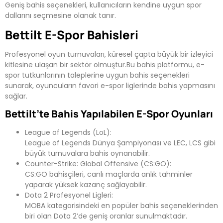
Geniş bahis seçenekleri, kullanıcıların kendine uygun spor
dallarını seçmesine olanak tanır.
Bettilt E-Spor Bahisleri
Profesyonel oyun turnuvaları, küresel çapta büyük bir izleyici
kitlesine ulaşan bir sektör olmuştur.Bu bahis platformu, e-
spor tutkunlarının taleplerine uygun bahis seçenekleri
sunarak, oyuncuların favori e-spor liglerinde bahis yapmasını
sağlar.
Bettilt’te Bahis Yapılabilen E-Spor Oyunları
League of Legends (LoL):
League of Legends Dünya Şampiyonası ve LEC, LCS gibi
büyük turnuvalara bahis oynanabilir.
Counter-Strike: Global Offensive (CS:GO):
CS:GO bahisçileri, canlı maçlarda anlık tahminler
yaparak yüksek kazanç sağlayabilir.
Dota 2 Profesyonel Ligleri:
MOBA kategorisindeki en popüler bahis seçeneklerinden
biri olan Dota 2’de geniş oranlar sunulmaktadır.