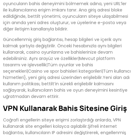
oyuncuların bahis deneyimini bölmemek adına, yeni URL’ler
ile kullanıcılarına erişim imkanı tanır. Ana giriş adresi bloke
edildiğinde, bettilt yönetimi, oyuncuların siteye ulaşabilmesi
için anında yeni adres oluşturur, ve üyelerine e-posta veya
diğer iletişim kanallarıyla bildirir.
Güncellenmiş giriş bağlantısı, hesap bilgileri ve içerik aynı
kalmak şartıyla değiştirilir. Önceki hesabınızla aynı bilgileri
kullanarak, casino oyunlarına ve bahislerinize devam
edebilirsiniz. Aynı arayüz ve özellikler|Mevcut platform
tasarımı ve işlevsellik|Tüm oyunlar ve bahis
seçenekleri|Casino ve spor bahisleri kategorileri|Tüm kullanıcı
hizmetleri}, yeni giriş adresi üzerinden erişilebilir.Yeni alan adı
kullanım politikası, bettilt’in sürekli erişilebilir kalmasını
sağlayarak, kullanıcıların bahis ve oyun deneyimini kesintiye
uğratmadan devam ettirir.
VPN Kullanarak Bahis Sitesine Giriş
Coğrafi engellerin siteye erişimi zorlaştırdığı anlarda, VPN
kullanarak site engelleri kolayca aşılabilir.Şifreli internet
bağlantısı, kullanıcıların IP adresini değiştirerek, engellenmiş