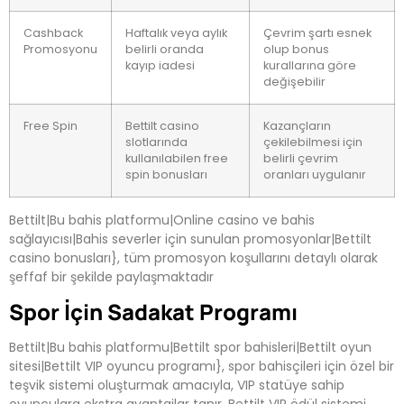
Cashback
Haftalık veya aylık
Çevrim şartı esnek
Promosyonu
belirli oranda
olup bonus
kayıp iadesi
kurallarına göre
değişebilir
Free Spin
Bettilt casino
Kazançların
slotlarında
çekilebilmesi için
kullanılabilen free
belirli çevrim
spin bonusları
oranları uygulanır
Bettilt|Bu bahis platformu|Online casino ve bahis
sağlayıcısı|Bahis severler için sunulan promosyonlar|Bettilt
casino bonusları}, tüm promosyon koşullarını detaylı olarak
şeffaf bir şekilde paylaşmaktadır
Spor İçin Sadakat Programı
Bettilt|Bu bahis platformu|Bettilt spor bahisleri|Bettilt oyun
sitesi|Bettilt VIP oyuncu programı}, spor bahisçileri için özel bir
teşvik sistemi oluşturmak amacıyla, VIP statüye sahip
oyunculara ekstra avantajlar tanır. Bettilt VIP ödül sistemi,