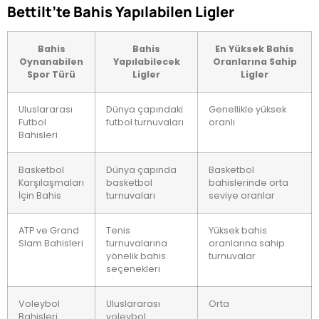
Bettilt’te Bahis Yapılabilen Ligler
Bahis
Bahis
En Yüksek Bahis
Oynanabilen
Yapılabilecek
Oranlarına Sahip
Spor Türü
Ligler
Ligler
Uluslararası
Dünya çapındaki
Genellikle yüksek
Futbol
futbol turnuvaları
oranlı
Bahisleri
Basketbol
Dünya çapında
Basketbol
Karşılaşmaları
basketbol
bahislerinde orta
İçin Bahis
turnuvaları
seviye oranlar
ATP ve Grand
Tenis
Yüksek bahis
Slam Bahisleri
turnuvalarına
oranlarına sahip
yönelik bahis
turnuvalar
seçenekleri
Voleybol
Uluslararası
Orta
Bahisleri
voleybol