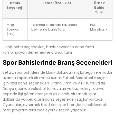
Bahis
Temel Özellikler
Örnek
Seçeneği
Bahis
Türü
Maç
Takımlar arasında kazananı
PSG –
Sonucu
belirleme bahis türü
Marsilya: X
(1X2)
Geniş bahis seçenekleri, bahis severlerin daha fazla
kombinasyon denemesine olanak tanır.
Spor Bahislerinde Branş Seçenekleri
Bettilt, spor bahislerinde klasik dallardan niş kategorilere kadar
uzanan kapsamlı bir menü sunar. Futbol, Basketbol maçları
için özel bahis seçenekleri, Grand Slam ve ATP turnuvaları,
Dünya çapında voleybol turnuvaları ve buz hokeyi, dünya
çapında ilgi gören branşlara ek olarak, alternatif spor
dallarında yüksek oranlı bahis seçenekleri sağlamaktadır.
Oyuncular, oynamak istedikleri spor branşlarını belirleyerek,
maç programlarını inceleyerek seçim yapabilir.