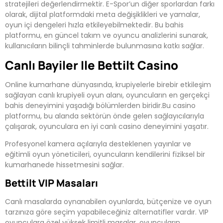
stratejileri değerlendirmektir. E-Spor’un diğer sporlardan farkı
olarak, dijital platformdaki meta değişiklikleri ve yamalar,
oyun içi dengeleri hızla etkileyebilmektedir. Bu bahis
platformu, en güncel takım ve oyuncu analizlerini sunarak,
kullanıcıların bilinçli tahminlerde bulunmasına katkı sağlar.
Canlı Bayiler Ile Bettilt Casino
Online kumarhane dünyasında, krupiyelerle birebir etkileşim
sağlayan canlı krupiyeli oyun alanı, oyuncuların en gerçekçi
bahis deneyimini yaşadığı bölümlerden biridir.Bu casino
platformu, bu alanda sektörün önde gelen sağlayıcılarıyla
çalışarak, oyunculara en iyi canlı casino deneyimini yaşatır.
Profesyonel kamera açılarıyla desteklenen yayınlar ve
eğitimli oyun yöneticileri, oyuncuların kendilerini fiziksel bir
kumarhanede hissetmesini sağlar.
Bettilt VIP Masaları
Canlı masalarda oynanabilen oyunlarda, bütçenize ve oyun
tarzınıza göre seçim yapabileceğiniz alternatifler vardır. VIP
oyunculara özel yüksek limitli masalar, oyuncuların