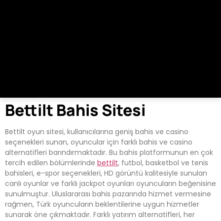
Bettilt Bahis Sitesi
Bettilt oyun sitesi, kullanıcılarına geniş bahis ve casino
seçenekleri sunan, oyuncular için farklı bahis ve casino
alternatifleri barındırmaktadır. Bu bahis platformunun en çok
tercih edilen bölümlerinde
bettilt
, futbol, basketbol ve tenis
bahisleri, e-spor seçenekleri, HD görüntü kalitesiyle sunulan
canlı oyunlar ve farklı jackpot oyunları oyuncuların beğenisine
sunulmuştur. Uluslararası bahis pazarında hizmet vermesine
rağmen, Türk oyuncuların beklentilerine uygun hizmetler
sunarak öne çıkmaktadır. Farklı yatırım alternatifleri, her