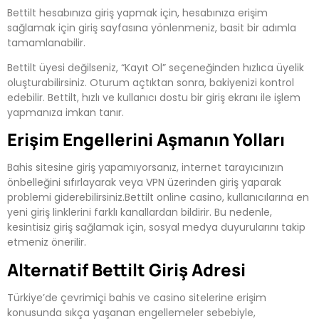
Bettilt hesabınıza giriş yapmak için, hesabınıza erişim
sağlamak için giriş sayfasına yönlenmeniz, basit bir adımla
tamamlanabilir.
Bettilt üyesi değilseniz, “Kayıt Ol” seçeneğinden hızlıca üyelik
oluşturabilirsiniz. Oturum açtıktan sonra, bakiyenizi kontrol
edebilir. Bettilt, hızlı ve kullanıcı dostu bir giriş ekranı ile işlem
yapmanıza imkan tanır.
Erişim Engellerini Aşmanın Yolları
Bahis sitesine giriş yapamıyorsanız, internet tarayıcınızın
önbelleğini sıfırlayarak veya VPN üzerinden giriş yaparak
problemi giderebilirsiniz.Bettilt online casino, kullanıcılarına en
yeni giriş linklerini farklı kanallardan bildirir. Bu nedenle,
kesintisiz giriş sağlamak için, sosyal medya duyurularını takip
etmeniz önerilir.
Alternatif Bettilt Giriş Adresi
Türkiye’de çevrimiçi bahis ve casino sitelerine erişim
konusunda sıkça yaşanan engellemeler sebebiyle,