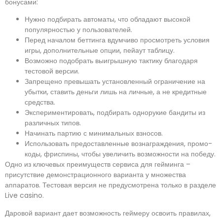
бонусами:
Нужно подбирать автоматы, что обладают высокой
популярностью у пользователей.
Перед началом беттинга вдумчиво просмотреть условия
игры, дополнительные опции, пейаут таблицу.
Возможно подобрать выигрышную тактику благодаря
тестовой версии.
Запрещено превышать установленный ограничение на
убытки, ставить деньги лишь на личные, а не кредитные
средства.
Экспериментировать, подбирать однорукие бандиты из
различных типов.
Начинать партию с минимальных взносов.
Использовать предоставленные вознаграждения, промо-
коды, фриспины, чтобы увеличить возможности на победу.
Одно из ключевых преимуществ сервиса для гейминга –
присутствие демонстрационного варианта у множества
аппаратов. Тестовая версия не предусмотрена только в разделе
Live casino.
Даровой вариант дает возможность геймеру освоить правилах,