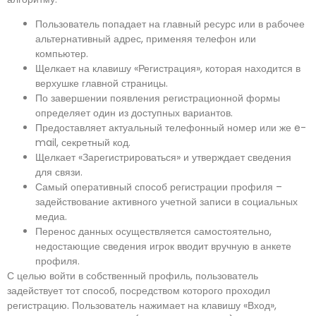
Пользователь попадает на главный ресурс или в рабочее
альтернативный адрес, применяя телефон или
компьютер.
Щелкает на клавишу «Регистрация», которая находится в
верхушке главной страницы.
По завершении появления регистрационной формы
определяет один из доступных вариантов.
Предоставляет актуальный телефонный номер или же e-
mail, секретный код.
Щелкает «Зарегистрироваться» и утверждает сведения
для связи.
Самый оперативный способ регистрации профиля –
задействование активного учетной записи в социальных
медиа.
Перенос данных осуществляется самостоятельно,
недостающие сведения игрок вводит вручную в анкете
профиля.
С целью войти в собственный профиль, пользователь
задействует тот способ, посредством которого проходил
регистрацию. Пользователь нажимает на клавишу «Вход»,