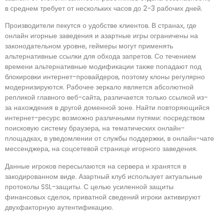
в среднем требует от нескольких часов до 2-3 рабочих дней.
Производители пекутся о удобстве клиентов. В странах, где
онлайн игорные заведения и азартные игры ограничены на
законодательном уровне, геймеры могут применять
альтернативные ссылки для обхода запретов. Со течением
времени альтернативные модификации также попадают под
блокировки интернет-провайдеров, поэтому клоны регулярно
модернизируются. Рабочее зеркало является абсолютной
репликой главного веб-сайта, различается только ссылкой из-
за нахождения в другой доменной зоне. Найти повторяющийся
интернет-ресурс возможно различными путями: посредством
поисковую систему браузера, на тематических онлайн-
площадках, в уведомлении от службы поддержки, в онлайн-чате
мессенджера, на соцсетевой странице игорного заведения.
Данные игроков пересылаются на сервера и хранятся в
закодированном виде. Азартный клуб использует актуальные
протоколы SSL-защиты. С целью усиленной защиты
финансовых сделок, приватной сведений игроки активируют
двухфакторную аутентификацию.