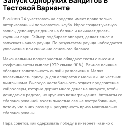
Запуск Одноруких Бандитов В
Тестовой Варианте
В vulcan 24 участвовать на средства имеет право только
авторизованный пользователь клуба. Игрок создает учетную
запись, депонирует деньги на баланс и начинает делать
крупным пари. Геймер подбирает аппарат, делает взнос и
запускает начало раунда. По результатам раунда наблюдается
увеличение или снижение основного баланса.
Максимальным популярностью обладают слоты с высоким
коэффициентом выплат (RTP свыше 90%). Важное влияние
обладает волатильность онлайн развлечения. Малая
волатильность присуща для аппаратов с мелкими, но частыми
выигрышами. Высокую нестабильность отдают предпочтение
хайроллеры, которые держат много денег на аккаунте, чтобы
дожидаться редкого, но крупного вознаграждения. Автоматы со
сбалансированной волатильностью самые востребованные,
потому что в них размер и регулярность приза максимально
сбалансированы.
Пара советов, как одерживать победу в интернет-казино с