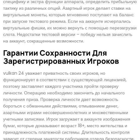
специфику и экстра функции аппарата, определить прибыльную
тактику из различных опций. Азартный игрок делает ставки на
виртуальные монеты, которые мгновенно поступают на баланс
при запуске тестового режима. Если на аккаунте исчерпались
виртуальные фишки, их можно вернуть с помощью перезагрузки
слота. Недостатки тестовой версии – победу нельзя зачислить
на аккаунт, сокращенные возможности.
Гарантии Сохранности Для
Зарегистрированных Игроков
vulkan 24 уважает приватность своих игроков, но
функционирует в соответствии с существующей лицензией,
поэтому заставляет каждого участника пройти проверку
личности. Операцию необходимо закончить до начального
получения приза. Проверка личности дает возможность
бороться с обманными действиями, отмыванием денег,
азартными играми несовершеннолетних и множественными
учетными записями. Игрок загружает в аккаунте изображения
бумаг, которые доказывают возраст 18+, место жительства и
принадлежность платежной системы. Длительность контроля
зависит от степени занятости работников отдела безопасности,