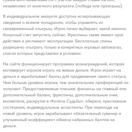
независимо от конечного результата (победа или проигрыш).
В индивидуальном аккаунте доступна исчерпывающая
сведения о всяком поощрении, чтобы управлять их
своевременный отыгрыш. Игрок лично выбирает, какой именно
бонусный счет запустить сейчас. Фриспины также имеют срок
действия и регламент эксплуатации. Бесплатные спины
разрешено отыграть только в конкретных игровых автоматах,
список которых представлен в условиях.
На сайте функционирует программа вознаграждений, которая
мотивирует игроков играть на живые деньги. Игрок играет на
деньги и зарабатывает баллы для продвижения своего статуса.
Чем больше уровень игрока, тем значительнее преференций он
получает. Предоставляемые плюшки: финансы на главный или
дополнительный баланс, фриспины, дополнительные очки,
множители, раскрутки в «Колесе Судьбы», обереги, престижные
состязания, индивидуальные ассистенты. При перехода на
новый уровень, игрок зарабатывает обязательный сувенир и
улучшенный коэффициент обмена набранных баллов на
деньги.