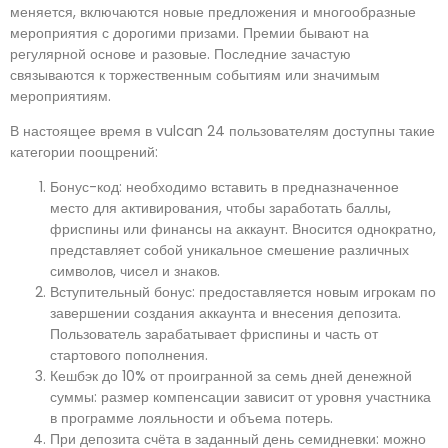
меняется, включаются новые предложения и многообразные
мероприятия с дорогими призами. Премии бывают на
регулярной основе и разовые. Последние зачастую
связываются к торжественным событиям или значимым
мероприятиям.
В настоящее время в vulcan 24 пользователям доступны такие
категории поощрений:
Бонус-код: необходимо вставить в предназначенное
место для активирования, чтобы заработать баллы,
фриспины или финансы на аккаунт. Вносится однократно,
представляет собой уникальное смешение различных
символов, чисел и знаков.
Вступительный бонус: предоставляется новым игрокам по
завершении создания аккаунта и внесения депозита.
Пользователь зарабатывает фриспины и часть от
стартового пополнения.
Кешбэк до 10% от проигранной за семь дней денежной
суммы: размер компенсации зависит от уровня участника
в программе лояльности и объема потерь.
При депозита счёта в заданный день семидневки: можно