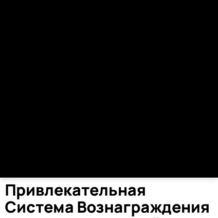
Привлекательная
Система Вознаграждения