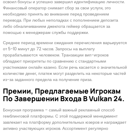
освоил бонусы и успешно завершил идентификацию личности.
Финансовый оператор снимает сбор за свои услуги, это
необходимо принять во внимание перед проведением
перевода. При любых неполадках с пополнением депозита
либо обналичиванием джекпота геймер обращается за
помощью к менеджерам службы поддержки.
Среднее период времени ожидания перечисления варьируется
от 5-10 минут до 72 часов. Запросы на выплату
прорабатываются человеком. Транзакции вип-игроков
обладают приоритеты по сравнению с стандартными
участниками онлайн казино. Если речь касается о значительной
количестве денег, платеж могут разделить на некоторые частей
из-за заданного предела на получение приза.
Премии, Предлагаемые Игрокам
По Завершении Входа В Vulkan 24.
Бонусная программа – самый важный рекламный способ
гемблинговой платформы. С этой поддержкой менеджмент
завлекает на платформу дополнительных юзеров и награждает
активно участвующих игроков. Ассортимент регулярно