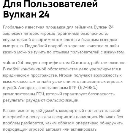
Для Пользователей
Вулкан 24
Глобально известная площадка для гейминга Вулкан 24
завлекает интерес игроков гарантиями безопасности,
внушительной ассортиментом слотов и быстрым выводом
выигрыша. Подробней подробно хорошие качества онлайн
казино можно изучить по отзывам пользователей с аккаунтом.
vulcan 24 владеет сертификатом Curacao, работает законно.
В любой конфликтной обстоятельстве дело урегулируется в
юридическом пространстве. Игроки получают возможность к
высококлассным онлайн увлечениям от знаменитых игровых
студий. Аппараты с повышенным RTP (92-98%)
укомплектованы ГСЧ, который гарантирует безопасность
результаты раунда от фальсификации.
Казино имеет яркий дизайн, комфортный пользовательский
интерфейс и легкую для восприятия навигацию. Новичок без
проблем разберется, каким образом оперативно обнаружить
подходящий игровой автомат или активировать