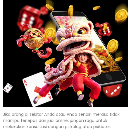
Jika orang di sekitar Anda atau Anda sendiri merasa tidak
mampu terlepas dari judi online, jangan ragu untuk
melakukan konsultasi dengan psikolog atau psikiater.