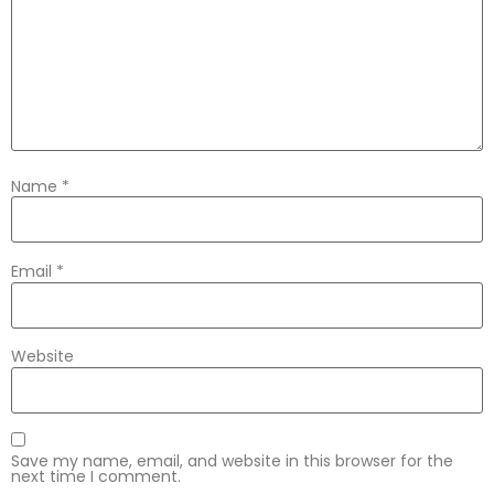
Name
*
Email
*
Website
Save my name, email, and website in this browser for the
next time I comment.